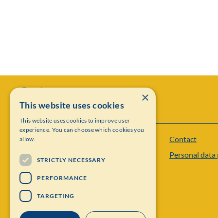
×
This website uses cookies
This website uses cookies to improve user
experience. You can choose which cookies you
Contact
allow.
Institut Mittag-Leffler
Personal data 
Visiting address: Auravägen 17, SE-182 60,
STRICTLY NECESSARY
Djursholm, Sweden
PERFORMANCE
Phone: +46 8 622 05 60
TARGETING
Email: administration@mittag-leffler.se