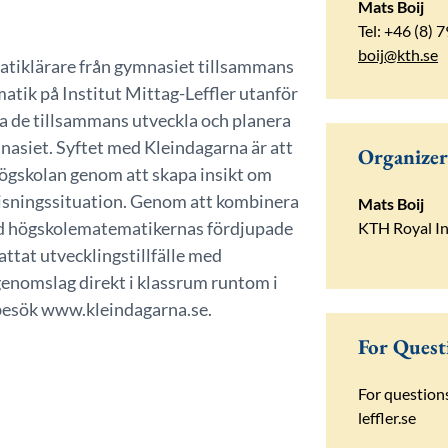
Mats Boij
Tel: +46 (8) 
boij@kth.se
matiklärare från gymnasiet tillsammans
atik på Institut Mittag-Leffler utanför
a de tillsammans utveckla och planera
siet. Syftet med Kleindagarna är att
Organizer
ögskolan genom att skapa insikt om
isningssituation. Genom att kombinera
Mats Boij
d högskolematematikernas fördjupade
KTH Royal In
tat utvecklingstillfälle med
genomslag direkt i klassrum runtom i
 besök www.kleindagarna.se.
For Quest
For
question
leffler.se