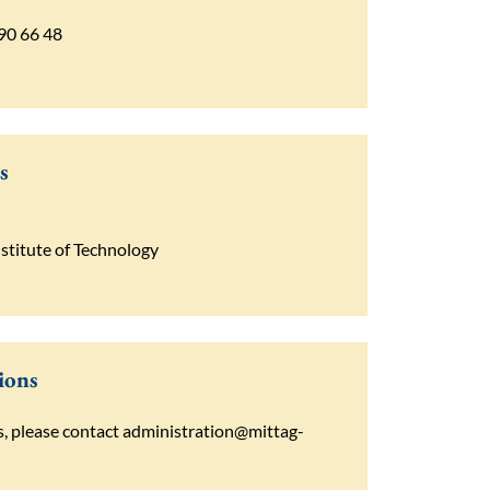
790 66 48
s
stitute of Technology
ions
s
,
please
contact
administration@mittag-