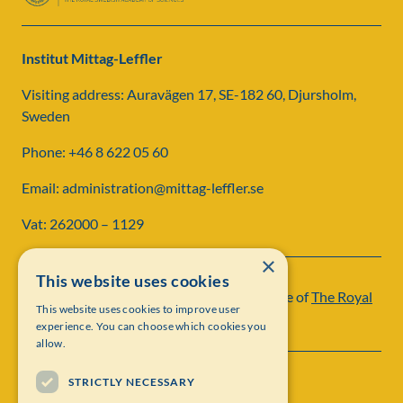
Institut Mittag-Leffler
Visiting address: Auravägen 17, SE-182 60, Djursholm,
Sweden
Phone: +46 8 622 05 60
Email: administration@mittag-leffler.se
Vat: 262000 – 1129
×
This website uses cookies
Institut Mittag-Leffler is a research institute of
The Royal
This website uses cookies to improve user
Swedish Academy of Sciences
experience. You can choose which cookies you
allow.
STRICTLY NECESSARY